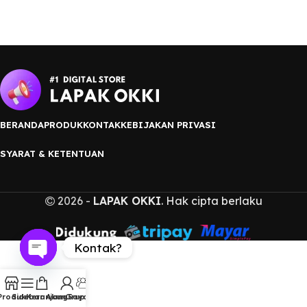
BERANDA
PRODUK
KONTAK
KEBIJAKAN PRIVASI
SYARAT & KETENTUAN
2026 -
LAPAK OKKI
. Hak cipta berlaku
Kontak?
Open
chaty
Produk
Sidebar
Keranjang
Akun Saya
Grup WA