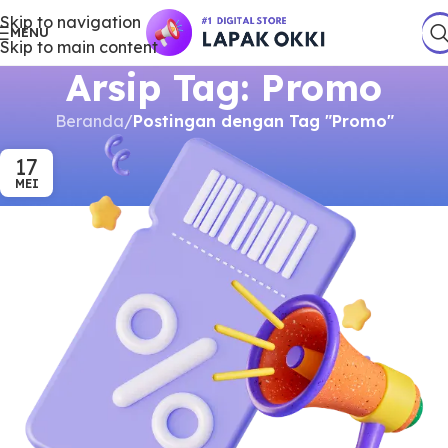
Skip to navigation
MENU
Skip to main content
Arsip Tag: Promo
Beranda
/
Postingan dengan Tag "Promo"
17
MEI