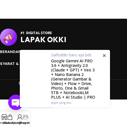
BERANDA
PRODUK
KONTAK
KEBIJAKAN PRIVASI
Saifuddin
baru aja beli
Google Gemini AI PRO
SYARAT & KETENTUAN
3.6 + Antigravity 2.0
(Claude + GPT) + Veo 3
+ Nano Banana 2
(Generator Gambar &
2026 -
LAPAK OKKI
. Hak cipta berlaku
Video) + Flow + Drive,
Photo, One & Gmail
5TB + NotebookLM
PLUS + AI Studio | PRO
Kontak?
sejam yang lalu
Open
chaty
Produk
Keranjang
Akun Saya
Grup WA