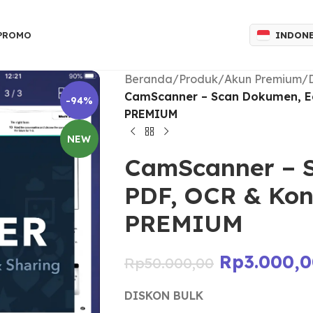
INDON
 PROMO
Beranda
/
Produk
/
Akun Premium
/
CamScanner – Scan Dokumen, Edi
-94%
PREMIUM
NEW
CamScanner – S
PDF, OCR & Konv
PREMIUM
Rp
3.000,
Rp
50.000,00