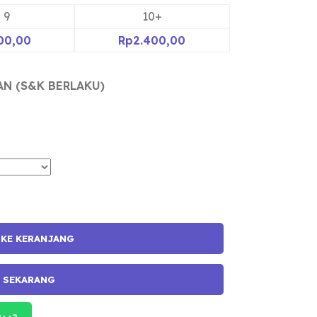
- 9
10+
00,00
Rp
2.400,00
AN (S&K BERLAKU)
 KE KERANJANG
I SEKARANG
++?