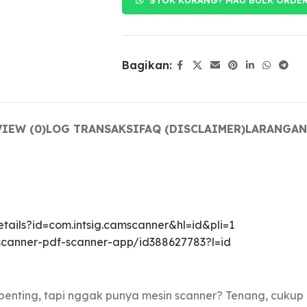
Bagikan:
IEW (0)
LOG TRANSAKSI
FAQ (DISCLAIMER)
LARANGAN
tails?id=com.intsig.camscanner&hl=id&pli=1
scanner-pdf-scanner-app/id388627783?l=id
n penting, tapi nggak punya mesin scanner? Tenang, cuk