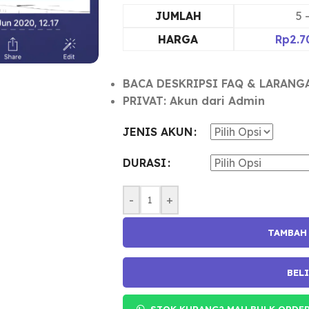
JUMLAH
5 
HARGA
Rp
2.7
BACA DESKRIPSI FAQ & LARANG
PRIVAT: Akun dari Admin
JENIS AKUN
DURASI
-
+
TAMBAH
BEL
STOK KURANG? MAU BULK ORDER