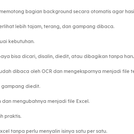
motong bagian background secara otomatis agar hasilnya
lihat lebih tajam, terang, dan gampang dibaca.
suai kebutuhan.
ya bisa dicari, disalin, diedit, atau dibagikan tanpa har
udah dibaca oleh OCR dan mengekspornya menjadi file te
h gampang diedit.
 dan mengubahnya menjadi file Excel.
 praktis.
el tanpa perlu menyalin isinya satu per satu.