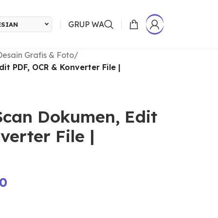
GRUP WA
ESIAN
Desain Grafis & Foto
/
t PDF, OCR & Konverter File |
can Dokumen, Edit
erter File |
00