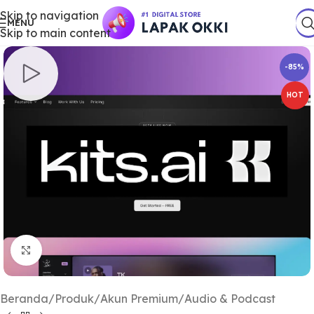
Skip to navigation
MENU
Skip to main content
-85%
HOT
Klik untuk Memperbesar
Beranda
/
Produk
/
Akun Premium
/
Audio & Podcast