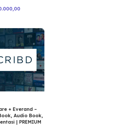
0.000,00
are + Everand –
Book, Audio Book,
entasi | PREMIUM