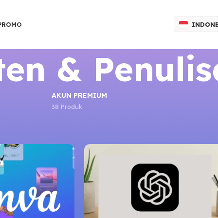
INDON
 PROMO
ten & Penuli
AKUN PREMIUM
38 Produk
Tampilkan
9
12
18