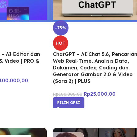
-75%
HOT
 – AI Editor dan
ChatGPT – AI Chat 5.6, Pencaria
& Video | PRO &
Web Real-Time, Analisis Data,
Dokumen, Codex, Coding dan
Generator Gambar 2.0 & Video
100.000,00
(Sora 2) | PLUS
Rp
25.000,00
Rp
100.000,00
PILIH OPSI