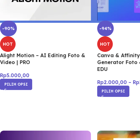
-90%
-94%
HOT
HOT
Alight Motion – AI Editing Foto &
Canva & Affinity
Video | PRO
Generator Foto 
EDU
Rp
5.000,00
Rp
2.000,00
–
Rp
PILIH OPSI
PILIH OPSI