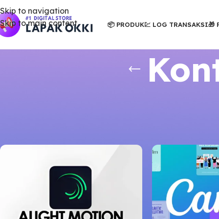
Skip to navigation
Skip to main content
📦 PRODUK
💹 LOG TRANSAKSI
🎁
Kon
Beranda
/
Produk
/
Akun Premium
/
Konten & Penulisan