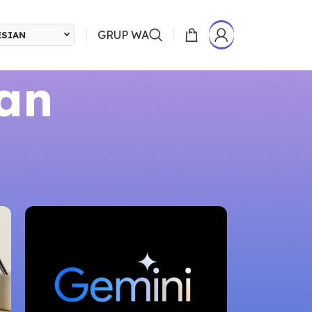
GRUP WA
ESIAN
san
24