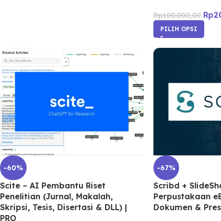
Rp
2
Rp
100.000,00
PILIH OPSI
-60%
-67%
Scite – AI Pembantu Riset
Scribd + SlideSh
Penelitian (Jurnal, Makalah,
Perpustakaan e
Skripsi, Tesis, Disertasi & DLL) |
Dokumen & Pres
PRO