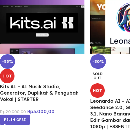
-85%
-80%
SOLD
HOT
OUT
Kits AI – AI Musik Studio,
HOT
Generator, Duplikat & Pengubah
Vokal | STARTER
Leonardo AI – AI
Seedance 2.0, G
Rp
3.000,00
Rp
20.000,00
3.1, Nano Banan
Edit Gambar da
PILIH OPSI
1080p | ESSENT