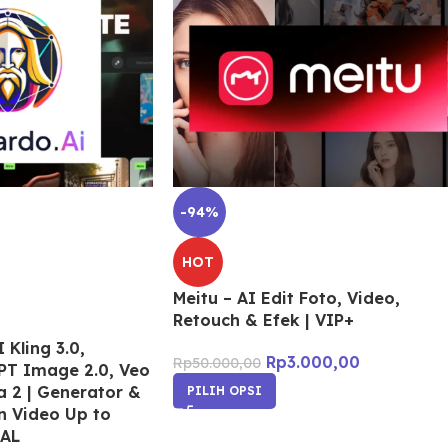
-94%
HOT
Meitu – AI Edit Foto, Video,
Retouch & Efek | VIP+
 Kling 3.0,
Rp
3.000,00
Rp
50.000,00
PT Image 2.0, Veo
a 2 | Generator &
PILIH OPSI
n Video Up to
IAL