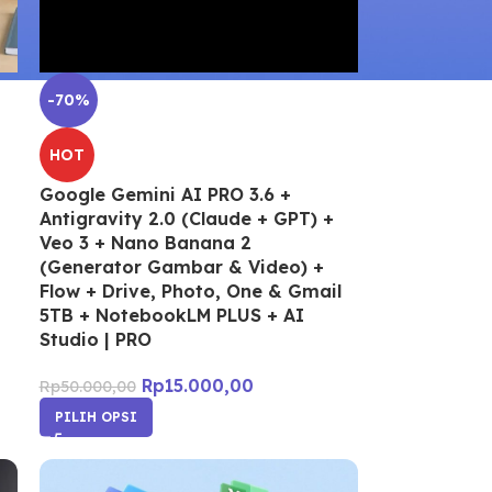
-70%
HOT
n
Google Gemini AI PRO 3.6 +
Antigravity 2.0 (Claude + GPT) +
Veo 3 + Nano Banana 2
(Generator Gambar & Video) +
Flow + Drive, Photo, One & Gmail
5TB + NotebookLM PLUS + AI
Studio | PRO
Rp
15.000,00
Rp
50.000,00
PILIH OPSI