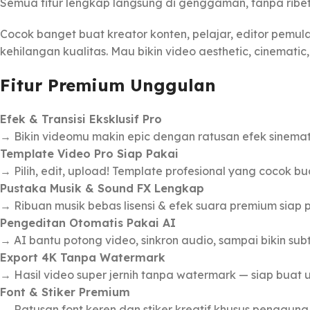
Semua fitur lengkap langsung di genggaman, tanpa ribe
Cocok banget buat kreator konten, pelajar, editor pemula
kehilangan kualitas. Mau bikin video aesthetic, cinemati
Fitur Premium Unggulan
Efek & Transisi Eksklusif Pro
→ Bikin videomu makin epic dengan ratusan efek sinematik,
Template Video Pro Siap Pakai
→ Pilih, edit, upload! Template profesional yang cocok bua
Pustaka Musik & Sound FX Lengkap
→ Ribuan musik bebas lisensi & efek suara premium siap 
Pengeditan Otomatis Pakai AI
→ AI bantu potong video, sinkron audio, sampai bikin sub
Export 4K Tanpa Watermark
→ Hasil video super jernih tanpa watermark — siap buat u
Font & Stiker Premium
→ Ratusan font keren dan stiker kreatif khusus pengguna 