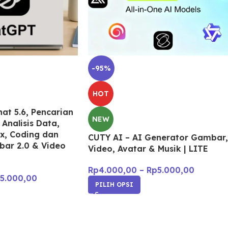
-95%
HOT
at 5.6, Pencarian
NEW
Analisis Data,
x, Coding dan
CUTY AI – AI Generator Gambar,
ar 2.0 & Video
Video, Avatar & Musik | LITE
Rp
4.000,00
–
Rp
5.000,00
5.000,00
PILIH OPSI