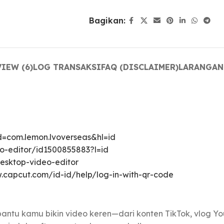
Bagikan:
IEW (6)
LOG TRANSAKSI
FAQ (DISCLAIMER)
LARANGAN
d=com.lemon.lvoverseas&hl=id
o-editor/id1500855883?l=id
esktop-video-editor
.capcut.com/id-id/help/log-in-with-qr-code
 bantu kamu bikin video keren—dari konten TikTok, vlog Yo