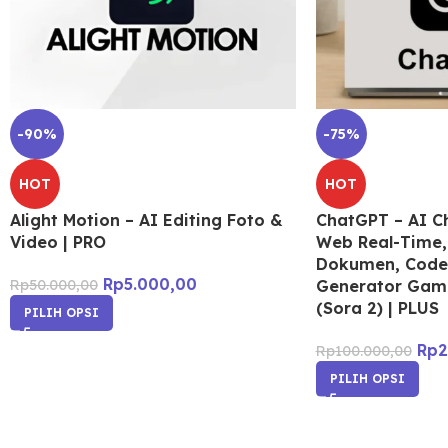
-90%
-75%
HOT
HOT
Alight Motion – AI Editing Foto &
ChatGPT – AI Ch
Video | PRO
Web Real-Time, 
Dokumen, Code
Rp
5.000,00
Rp
50.000,00
Generator Gamb
(Sora 2) | PLUS
PILIH OPSI
Rp
2
Rp
100.000,00
PILIH OPSI