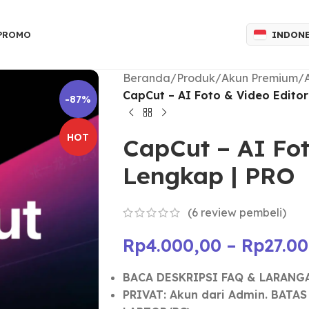
INDON
 PROMO
Beranda
/
Produk
/
Akun Premium
/
CapCut – AI Foto & Video Edito
-87%
HOT
CapCut – AI Fot
Lengkap | PRO
(
6
review pembeli)
Rp
4.000,00
–
Rp
27.0
BACA DESKRIPSI FAQ & LARANG
PRIVAT: Akun dari Admin.
BATAS