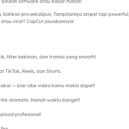
t pindah software atau bayar mahal!
, bahkan pro sekalipun. Tampilannya simpel tapi powerful
c, atau viral? CapCut jawabannya!
 filter kekinian, dan transisi yang smooth!
t TikTok, Reels, dan Shorts.
pakai — biar vibe video kamu makin dapet!
title otomatis. Hemat waktu banget!
pload profesional!
Pro.