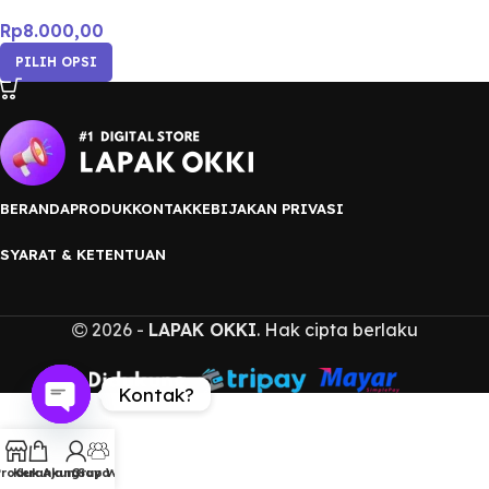
Rp
8.000,00
PILIH OPSI
BERANDA
PRODUK
KONTAK
KEBIJAKAN PRIVASI
SYARAT & KETENTUAN
2026 -
LAPAK OKKI
. Hak cipta berlaku
Kontak?
Open
chaty
Produk
Keranjang
Akun Saya
Grup WA