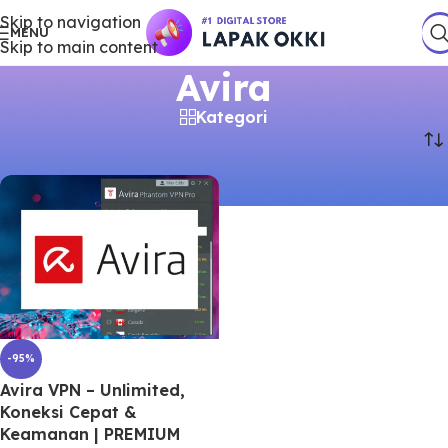
Skip to navigation
MENU
Skip to main content
Avira
Kategori
Beranda
/
Produk
/
Produk dengan tag “Avira”
-95%
Avira VPN – Unlimited,
Koneksi Cepat &
Keamanan | PREMIUM