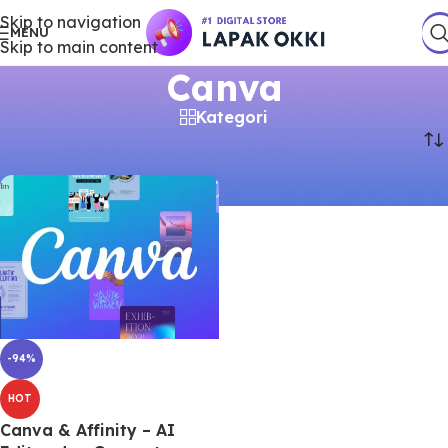
Skip to navigation
MENU
Skip to main content
Canva
Kategori
Beranda
/
Produk
/
Produk dengan tag “Canva”
-94%
HOT
Canva & Affinity – AI