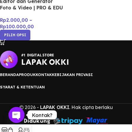
Editor dan Generator
Foto & Video | PRO & EDU
Rp
2.000,00
–
Rp
100.000,00
PILIH OPSI
BERANDA
PRODUK
KONTAK
KEBIJAKAN PRIVASI
SYARAT & KETENTUAN
2026 -
LAPAK OKKI
. Hak cipta berlaku
Kontak?
Open