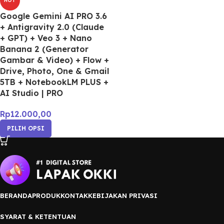
HOT
Google Gemini AI PRO 3.6
+ Antigravity 2.0 (Claude
+ GPT) + Veo 3 + Nano
Banana 2 (Generator
Gambar & Video) + Flow +
Drive, Photo, One & Gmail
5TB + NotebookLM PLUS +
AI Studio | PRO
Rp
12.000,00
PILIH OPSI
BERANDA
PRODUK
KONTAK
KEBIJAKAN PRIVASI
SYARAT & KETENTUAN