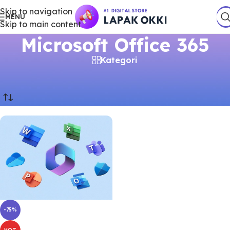
Skip to navigation
MENU
Skip to main content
Microsoft Office 365
Kategori
Beranda
/
Produk
/
Produk dengan tag “Microsoft Office 365”
-75%