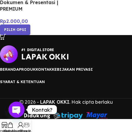
Dokumen & Presentasi |
PREMIUM
Rp
2.000,00
PILIH OPSI
BERANDA
PRODUK
KONTAK
KEBIJAKAN PRIVASI
SYARAT & KETENTUAN
2026 -
LAPAK OKKI
. Hak cipta berlaku
Kontak?
Open
chaty
Produk
Keranjang
Akun Saya
Grup WA