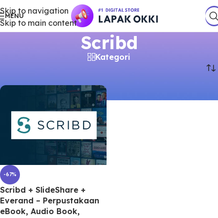
Skip to navigation
MENU
Skip to main content
Scribd
Kategori
Beranda
/
Produk
/
Produk dengan tag “Scribd”
-67%
Scribd + SlideShare +
Everand – Perpustakaan
eBook, Audio Book,