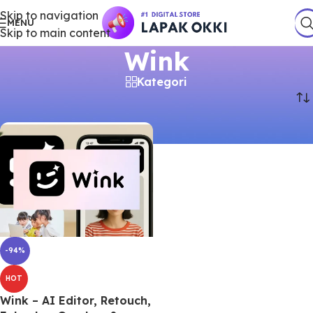
Skip to navigation
MENU
Skip to main content
Wink
Kategori
Beranda
/
Produk
/
Produk dengan tag “Wink”
-94%
HOT
Wink – AI Editor, Retouch,