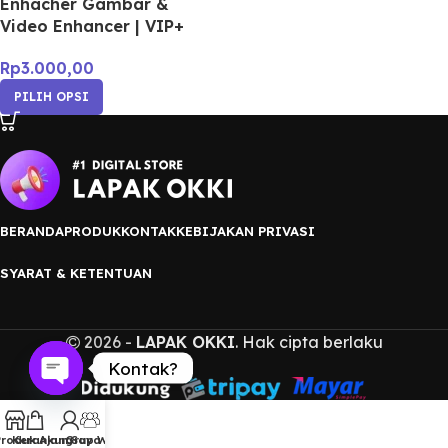
Enhacher Gambar &
Video Enhancer | VIP+
Rp
3.000,00
PILIH OPSI
BERANDA
PRODUK
KONTAK
KEBIJAKAN PRIVASI
SYARAT & KETENTUAN
2026 -
LAPAK OKKI
. Hak cipta berlaku
Kontak?
Open
chaty
Produk
Keranjang
Akun Saya
Grup WA