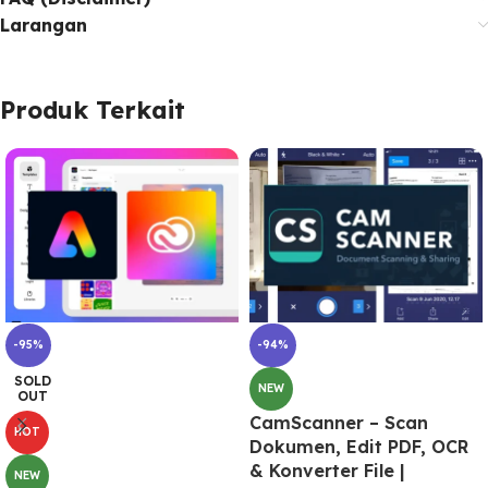
Larangan
Produk Terkait
-95%
-94%
SOLD
NEW
OUT
CamScanner – Scan
HOT
Dokumen, Edit PDF, OCR
& Konverter File |
NEW