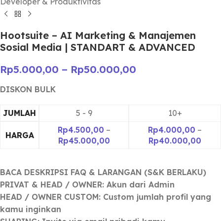
Developer & Produktivitas
Hootsuite – AI Marketing & Manajemen
Sosial Media | STANDART & ADVANCED
Rp
5.000,00
–
Rp
50.000,00
JUMLAH
5 - 9
10+
Rp
4.500,00
–
Rp
4.000,00
–
HARGA
Rp
45.000,00
Rp
40.000,00
BACA DESKRIPSI FAQ & LARANGAN (S&K BERLAKU)
PRIVAT & HEAD / OWNER: Akun dari Admin
HEAD / OWNER CUSTOM: Custom jumlah profil yang
kamu inginkan