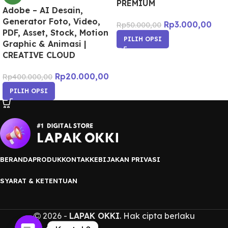
PREMIUM
Adobe – AI Desain,
Generator Foto, Video,
Rp
3.000,00
Rp
50.000,00
PDF, Asset, Stock, Motion
PILIH OPSI
Graphic & Animasi |
CREATIVE CLOUD
Rp
20.000,00
Rp
400.000,00
PILIH OPSI
BERANDA
PRODUK
KONTAK
KEBIJAKAN PRIVASI
SYARAT & KETENTUAN
2026 -
LAPAK OKKI
. Hak cipta berlaku