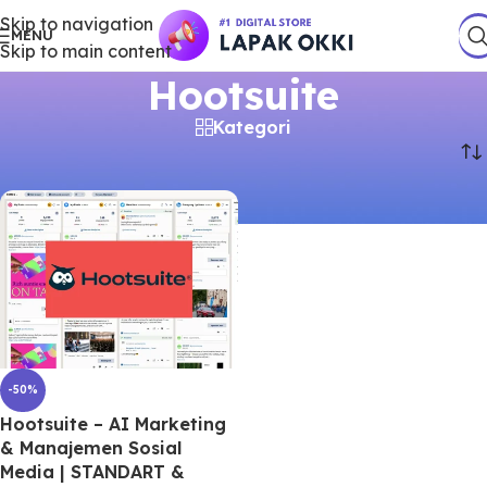
Skip to navigation
MENU
Skip to main content
Hootsuite
Kategori
Beranda
/
Produk
/
Produk dengan tag “Hootsuite”
-50%
Hootsuite – AI Marketing
& Manajemen Sosial
Media | STANDART &