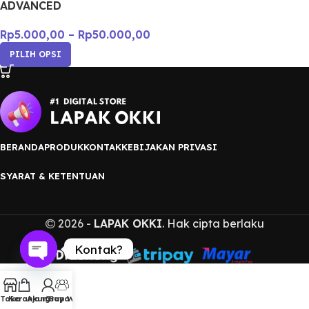
ADVANCED
Rp
5.000,00
–
Rp
50.000,00
PILIH OPSI
BERANDA
PRODUK
KONTAK
KEBIJAKAN PRIVASI
SYARAT & KETENTUAN
2026 -
LAPAK OKKI
. Hak cipta berlaku
Kontak?
Open
chaty
Toko
Keranjang
Akun Saya
Grup WA