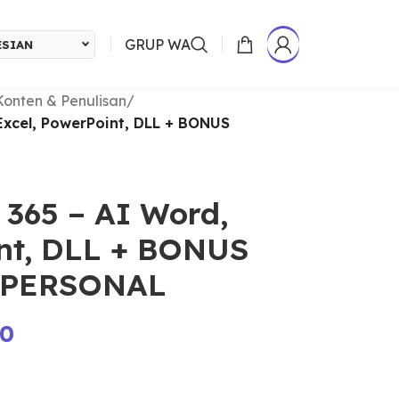
GRUP WA
ESIAN
Konten & Penulisan
/
 Excel, PowerPoint, DLL + BONUS
e 365 – AI Word,
int, DLL + BONUS
| PERSONAL
00