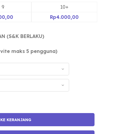
- 9
10+
00,00
Rp
4.000,00
AN (S&K BERLAKU)
invite maks 5 pengguna)
 KE KERANJANG