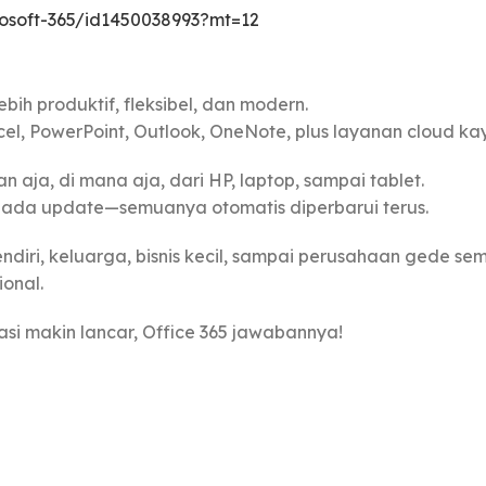
osoft-365/id1450038993?mt=12
bih produktif, fleksibel, dan modern.
el, PowerPoint, Outlook, OneNote, plus layanan cloud ka
 aja, di mana aja, dari HP, laptop, sampai tablet.
ap ada update—semuanya otomatis diperbarui terus.
diri, keluarga, bisnis kecil, sampai perusahaan gede semu
onal.
si makin lancar, Office 365 jawabannya!