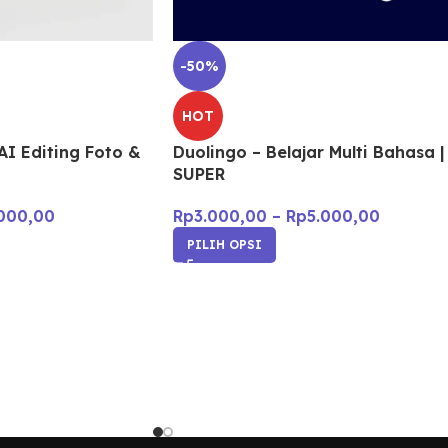
-50%
HOT
AI Editing Foto &
Duolingo – Belajar Multi Bahasa |
SUPER
000,00
Rp
3.000,00
–
Rp
5.000,00
PILIH OPSI