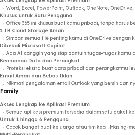
Akses Lengkap ke Aplikasi Premium
→ Word, Excel, PowerPoint, Outlook, OneNote, OneDriv
Khusus untuk Satu Pengguna
→ Office 365 ini khusus buat kamu pribadi, tanpa harus b
1 TB Cloud Storage Aman
→ Simpan semua file penting kamu di OneDrive dengan 
Dibekali Microsoft Copilot
→ Ada AI canggih yang siap bantuin tugas-tugas kamu di a
Keamanan Data dan Perangkat
→ Proteksi ekstra buat data pribadi dan perangkatmu le
Email Aman dan Bebas Iklan
→ Nikmati pengalaman email Outlook yang bersih dan n
Family
Akses Lengkap ke Aplikasi Premium
→ Semua aplikasi premium tersedia dalam satu paket ke
Untuk 1 hingga 6 Pengguna
→ Cocok banget buat keluarga atau tim kecil. Masing-mas
Multi-Perangkat