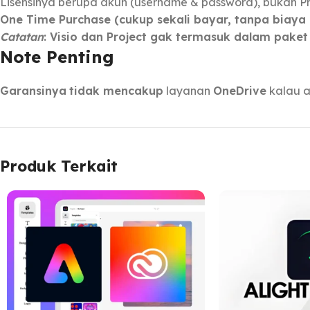
Lisensinya berupa akun (username & password), bukan P
One Time Purchase (cukup sekali bayar, tanpa biaya 
Catatan
: Visio dan Project gak termasuk dalam paket 
Note Penting
Garansinya
tidak mencakup
layanan
OneDrive
kalau a
Produk Terkait