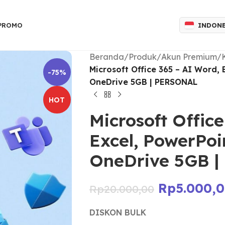
INDON
 PROMO
Beranda
/
Produk
/
Akun Premium
/
Microsoft Office 365 – AI Word,
-75%
OneDrive 5GB | PERSONAL
HOT
Microsoft Offic
Excel, PowerPo
OneDrive 5GB 
Rp
5.000,
Rp
20.000,00