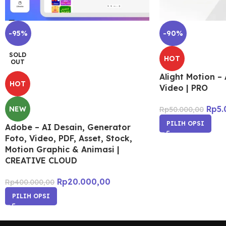
-95%
-90%
SOLD
HOT
OUT
Alight Motion – 
HOT
Video | PRO
Rp
5.
NEW
Rp
50.000,00
PILIH OPSI
Adobe – AI Desain, Generator
Foto, Video, PDF, Asset, Stock,
Motion Graphic & Animasi |
CREATIVE CLOUD
Rp
20.000,00
Rp
400.000,00
PILIH OPSI