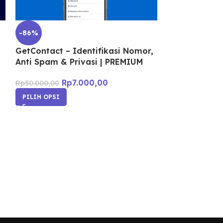
-86%
-50%
GetContact – Identifikasi Nomor,
Hootsuite – 
Anti Spam & Privasi | PREMIUM
Manajemen So
STANDART &
Rp
7.000,00
Rp
50.000,00
Rp
5.000,00
–
PILIH OPSI
PILIH OPSI