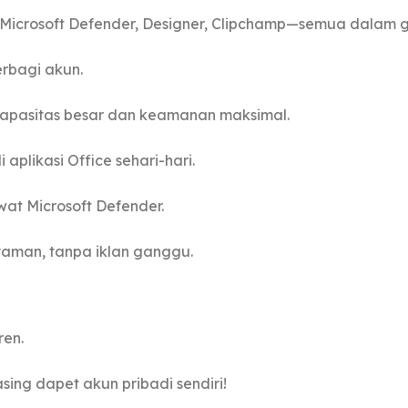
e, Microsoft Defender, Designer, Clipchamp—semua dala
erbagi akun.
kapasitas besar dan keamanan maksimal.
plikasi Office sehari-hari.
wat Microsoft Defender.
yaman, tanpa iklan ganggu.
ren.
ing dapet akun pribadi sendiri!