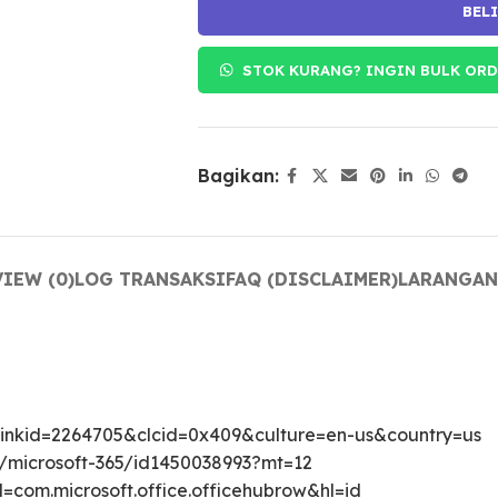
BEL
STOK KURANG? INGIN BULK ORD
Bagikan:
IEW (0)
LOG TRANSAKSI
FAQ (DISCLAIMER)
LARANGAN
?linkid=2264705&clcid=0x409&culture=en-us&country=us
/microsoft-365/id1450038993?mt=12
=com.microsoft.office.officehubrow&hl=id